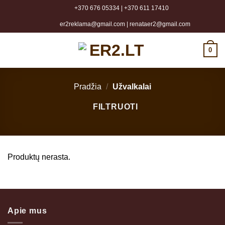
Skip
+370 676 05334
|
+370 611 17410
to
er2reklama@gmail.com
|
renataer2@gmail.com
content
0
Pradžia
/
Užvalkalai
FILTRUOTI
Produktų nerasta.
Apie mus